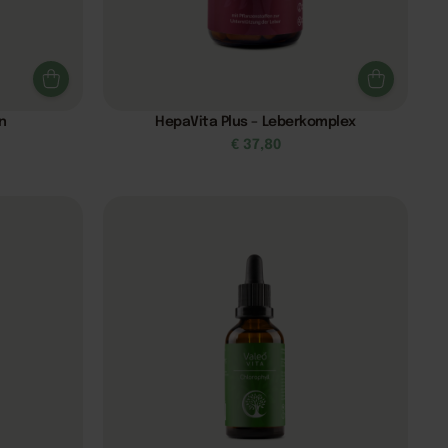
n
HepaVita Plus – Leberkomplex
€
37,80