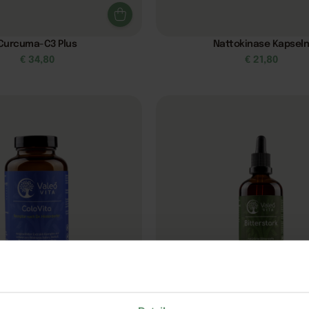
Curcuma-C3 Plus
Nattokinase Kapsel
€
34,80
€
21,80