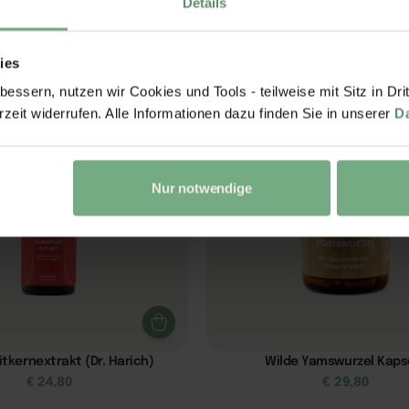
Details
Vita – Darm-Komplex
Bitterstark
€
34,80
€
18,80
ies
essern, nutzen wir Cookies und Tools - teilweise mit Sitz in Dri
rzeit widerrufen. Alle Informationen dazu finden Sie in unserer
D
Nur notwendige
tkernextrakt (Dr. Harich)
Wilde Yamswurzel Kaps
€
24,80
€
29,80