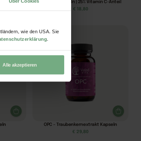
Über Cookies
Acerola-Kapseln | 25% Vitamin C-Anteil
€
18,80
ttländern, wie den USA. Sie
atenschutzerklärung
.
Alle akzeptieren
eln
OPC – Traubenkernextrakt Kapseln
€
29,80