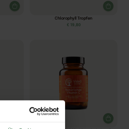
n
Chlorophyll Tropfen
€
19,80