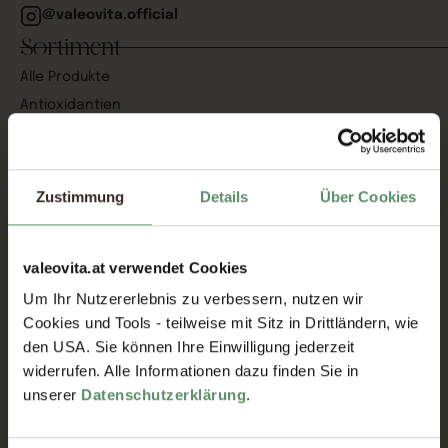
@valeovita.official
Sortiment
Alle Produkte
Antioxidantien
Pflanzenstoffe
Vitamine
Aminosäuren
Zustimmung
Details
Über Cookies
Mineralstoffe
Omega 3
valeovita.at verwendet Cookies
Service
Um Ihr Nutzererlebnis zu verbessern, nutzen wir
Kontakt
Cookies und Tools - teilweise mit Sitz in Drittländern, wie
den USA. Sie können Ihre Einwilligung jederzeit
Cookie Einstellungen
widerrufen. Alle Informationen dazu finden Sie in
Versand & Lieferung
unserer
Datenschutzerklärung
.
Über uns
Standorte