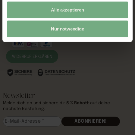
Partner werden
Alle akzeptieren
Partnerbereich
Sichere Zahlung
Nur notwendige
WIDERRUF ERKLÄREN
Newsletter
Melde dich an und sichere dir
5 % Rabatt
auf deine
nächste Bestellung.