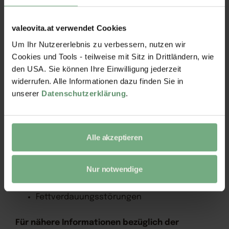
Risikogruppen
eventuell vegane Ernährung
valeovita.at verwendet Cookies
Alkoholiker
Um Ihr Nutzererlebnis zu verbessern, nutzen wir
Menschen mit Übergewicht bzw. Adipositas
Cookies und Tools - teilweise mit Sitz in Drittländern, wie
den USA. Sie können Ihre Einwilligung jederzeit
Mangelfaktoren
widerrufen. Alle Informationen dazu finden Sie in
unserer
Datenschutzerklärung
.
unzureichende Zufuhr von Vitamin K über
die Ernährung
chronische Lebererkrankungen
zystische Fibrose
Alle akzeptieren
chronische Magen-Darm-Erkrankungen
Darmresektionen
Adipositaschirugie (Magenbypass-
Nur notwendige
Operationen)
Medikamenteneinnahme (z.B. Antibiotika)
Fettverdauungsstörungen
Für nähere Informationen bezüglich der