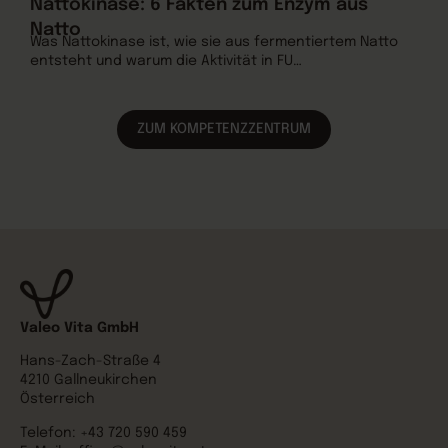
Nattokinase: 6 Fakten zum Enzym aus
L
Natto
s
Was Nattokinase ist, wie sie aus fermentiertem Natto
L
entsteht und warum die Aktivität in FU…
m
ZUM KOMPETENZZENTRUM
Valeo Vita GmbH
Hans-Zach-Straße 4
4210 Gallneukirchen
Österreich
Telefon:
+43 720 590 459