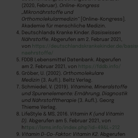
(2020, Februar).
Online-Kongress
„Mikronährstoffe und
Orthomolekularmedizin“
[Online-Kongress].
Akademie für menschliche Medizin.
Deutschlands Kranke Kinder.
Basiswissen
Nährstoffe
. Abgerufen am 2. Februar 2021,
von
https://deutschlandskrankekinder.de/basi
naehrstoffe/
FDDB Lebensmittel Datenbank. Abgerufen
am 2. Februar 2021, von
https://fddb.info/
Gröber, U. (2002).
Orthomolekulare
Medizin
(3. Aufl.). Beltz Verlag.
Schmiedel, V. (2019).
Vitamine, Mineralstoffe
und Spurenelemente: Ernährung,
Diagnostik
und Nährstofftherapie
(3. Aufl.). Georg
Thieme Verlag.
LifeStyle & MS, 2016.
Vitamin K (und Vitamin
D).
Abgerufen am 5. Februar 2021, von
h
ttps://lsms.info/index.php?id=49&L=212
Vitamin D-Co-Faktor: Vitamin K2.
Abgerufen