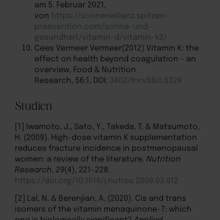
am 5. Februar 2021,
von
https://sonnenallianz.spitzen-
praevention.com/sonne-und-
gesundheit/vitamin-d/vitamin-k2/
Cees Vermeer Vermeer(2012) Vitamin K: the
effect on health beyond coagulation – an
overview, Food & Nutrition
Research, 56:1, DOI:
3402/fnr.v56i0.5329
Studien
[1] Iwamoto, J., Sato, Y., Takeda, T. & Matsumoto,
H. (2009). High-dose vitamin K supplementation
reduces fracture incidence in postmenopausal
women: a review of the literature.
Nutrition
Research
,
29
(4), 221–228.
https://doi.org/10.1016/j.nutres.2009.03.012
[2] Lal, N. & Berenjian, A. (2020). Cis and trans
isomers of the vitamin menaquinone-7: which