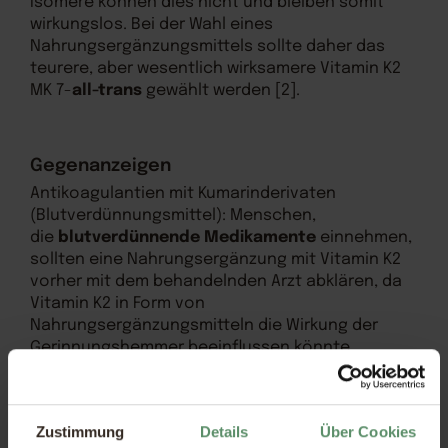
Isomere können dies nicht und bleiben somit
wirkungslos. Bei der Wahl eines
Nahrungsergänzungsmittels sollte daher das
teurere, aber wesentlich wirksamere Vitamin K2
MK 7-
all-trans
gewählt werden [2].
Gegenanzeigen
Antikoagulantien mit Kumarinderivaten
(Blutverdünnungsmittel): Menschen,
die
blutverdünnende Medikamente
einnehmen,
sollten eine Nahrungsergänzung mit Vitamin K2
vorher mit dem behandelnden Arzt abklären, da
Vitamin K2 in Form von
Nahrungsergänzungsmitteln die Wirkung der
Gerinnungshemmer beeinflussen könnte.
Risikogruppen und Mangelfaktoren
Zustimmung
Details
Über Cookies