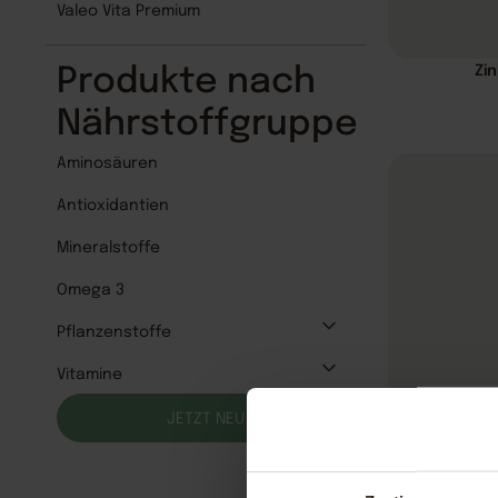
Valeo Vita Premium
Zi
Produkte nach
Nährstoffgruppe
Aminosäuren
Antioxidantien
Mineralstoffe
Omega 3
Pflanzenstoffe
Vitamine
JETZT NEU