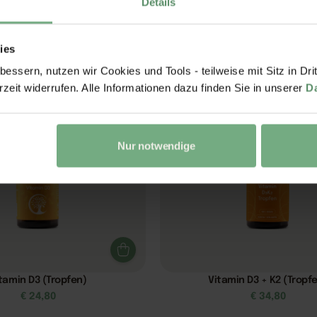
Details
nk – Vitamin C Immunkomplex
Vitamin D3 + K2 (Kapse
€
34,80
€
29,80
ies
essern, nutzen wir Cookies und Tools - teilweise mit Sitz in Dri
rzeit widerrufen. Alle Informationen dazu finden Sie in unserer
D
Nur notwendige
tamin D3 (Tropfen)
Vitamin D3 + K2 (Tropf
€
24,80
€
34,80