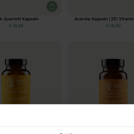
nk-Quartett Kapseln
Acerola-Kapseln | 25% Vitamin
€
19,80
€
18,80