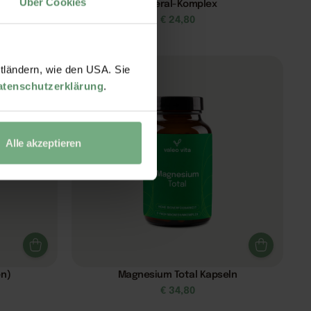
Über Cookies
ln)
Mineral-Komplex
€
24,80
ttländern, wie den USA. Sie
atenschutzerklärung
.
Alle akzeptieren
en)
Magnesium Total Kapseln
€
34,80