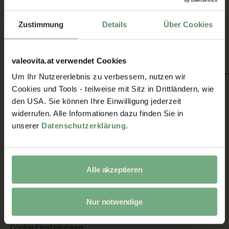
4210 Gallneukirchen
Österreich
Zustimmung
Details
Über Cookies
Telefon:
+43 720 590 459
E-Mail:
office@valeovita.at
@valeovita.official
valeovita.at verwendet Cookies
Sortiment
Um Ihr Nutzererlebnis zu verbessern, nutzen wir
Cookies und Tools - teilweise mit Sitz in Drittländern, wie
Alle Produkte
den USA. Sie können Ihre Einwilligung jederzeit
Antioxidantien
widerrufen. Alle Informationen dazu finden Sie in
Pflanzenstoffe
unserer
Datenschutzerklärung
.
Vitamine
Aminosäuren
Mineralstoffe
Alle akzeptieren
Omega 3
Service
Nur notwendige
Kontakt
Cookie Einstellungen