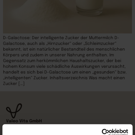
D-Galactose: Der intelligente Zucker der Muttermilch D-
Galactose, auch als „Hirnzucker“ oder „Schleimzucker“
bekannt, ist ein natürlicher Bestandteil des menschlichen
Körpers und zudem in unserer Nahrung enthalten. Im
Gegensatz zum herkömmlichen Haushaltszucker, der bei
hohem Konsum viele schädliche Auswirkungen verursacht,
handelt es sich bei D-Galactose um einen „gesunden“ bzw.
„intelligenten“ Zucker. Inhaltsverzeichnis Was macht einen
Zucker […]
Valeo Vita GmbH
Hans-Zach-Straße 4