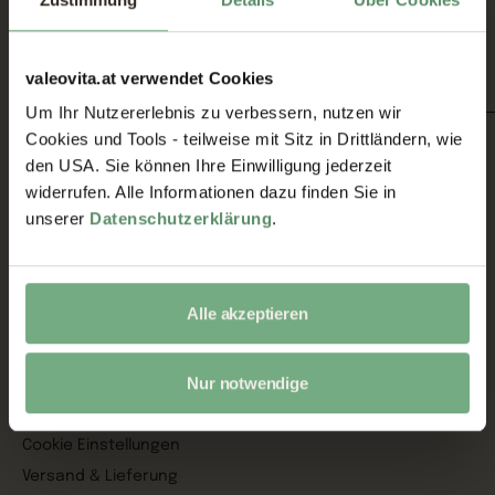
Telefon:
+43 720 590 459
E-Mail:
office@valeovita.at
valeovita.at verwendet Cookies
@valeovita.official
Sortiment
Um Ihr Nutzererlebnis zu verbessern, nutzen wir
Cookies und Tools - teilweise mit Sitz in Drittländern, wie
Alle Produkte
den USA. Sie können Ihre Einwilligung jederzeit
Antioxidantien
widerrufen. Alle Informationen dazu finden Sie in
Pflanzenstoffe
unserer
Datenschutzerklärung
.
Vitamine
Aminosäuren
Mineralstoffe
Alle akzeptieren
Omega 3
Service
Nur notwendige
Kontakt
Cookie Einstellungen
Versand & Lieferung