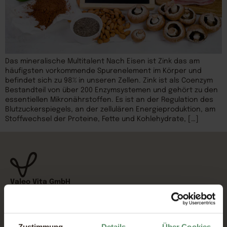
Das mineralische Multitalent Nach Eisen ist Zink das am
häufigsten vorkommende Spurenelement im Körper und
befindet sich zu 98% in unseren Zellen. Zink ist als Coenzym
Bestandteil von über 200 Enzymsystemen und gehört zu den
essentiellen Mikronährstoffen. Es ist an der Regulation des
Blutzuckerspiegels, an der zellulären Energieproduktion, am
Stoffwechsel der Proteine, Fette und Kohlehydrate, […]
Valeo Vita GmbH
Hans-Zach-Straße 4
4210 Gallneukirchen
Österreich
Zustimmung
Details
Über Cookies