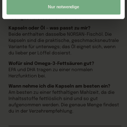
Verarbeitung und die hohe Frische sind die
Nur notwendige
Kapseln gut verträglich und lassen sich ohne
fischiges Aufstoßen einnehmen.
Kapseln oder Öl – was passt zu mir?
Beide enthalten dasselbe NORSAN-Fischöl. Die
Kapseln sind die praktische, geschmacksneutrale
Variante für unterwegs; das Öl eignet sich, wenn
du lieber per Löffel dosierst.
Wofür sind Omega-3-Fettsäuren gut?
EPA und DHA tragen zu einer normalen
Herzfunktion bei.
Wann nehme ich die Kapseln am besten ein?
Am besten zu einer fetthaltigen Mahlzeit, da die
Inhaltsstoffe fettlöslich sind und so gut
aufgenommen werden. Die genaue Menge findest
du in der Verzehrempfehlung.