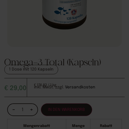
Omega-3 Total (Kapseln)
1 Dose mit 120 Kapseln
€
176,83
/ 1 kg
€
29,00
inkl. MwSt.
zzgl.
Versandkosten
Alternative:
−
+
IN DEN WARENKORB
Mengenrabatt
Menge
Rabatt