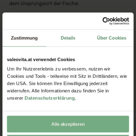
dem Ursprungsort der Fische.
Häufige Fragen zu Omega-3 Total Kapseln
Zustimmung
Details
Über Cookies
Was macht das NORSAN-Fischöl besonders?
Es ist ein natürliches Fischöl – kein Konzentrat –
valeovita.at verwendet Cookies
aus nachhaltigem Wildfang von Kleinfischen wie
Sardinen, Makrelen und Anchovis, gewonnen
Um Ihr Nutzererlebnis zu verbessern, nutzen wir
direkt aus dem Fischfleisch statt aus der Leber. Es
Cookies und Tools - teilweise mit Sitz in Drittländern, wie
enthält über 50 natürliche Fettsäuren.
den USA. Sie können Ihre Einwilligung jederzeit
widerrufen. Alle Informationen dazu finden Sie in
Wie sauber ist das Öl?
Das Fischöl wird von Schadstoffen,
unserer
Datenschutzerklärung
.
Schwermetallen und PCBs gereinigt und nach
strengen norwegischen Vorschriften kontrolliert.
Der Wildfang ist mit „Friends of the Sea“ zertifiziert.
Alle akzeptieren
Muss ich mit fischigem Aufstoßen rechnen?
Nein – durch die besonders schonende