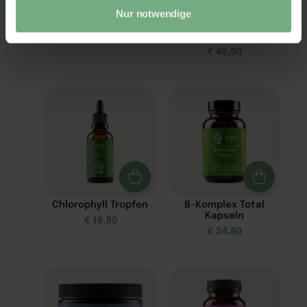
Nur notwendige
Schlaf Spray
Z3-MaxEnergie –
Zellnahrung
€
19,80
€
49,80
Chlorophyll Tropfen
B-Komplex Total
Kapseln
€
19,80
€
24,80