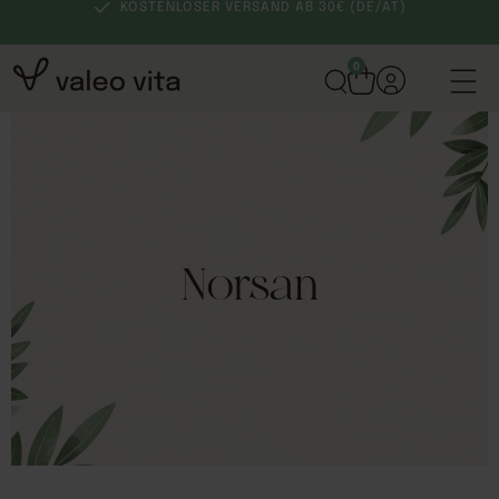
KOSTENLOSER VERSAND AB 30€ (DE/AT)
0
Norsan