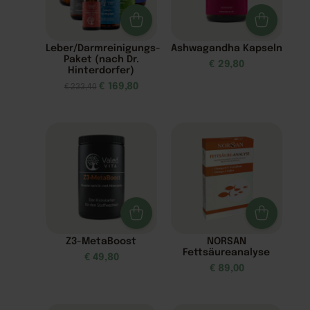
Leber/Darmreinigungs-
Ashwagandha Kapseln
Paket (nach Dr.
€
29,80
Hinterdorfer)
€
169,80
€
233,40
Z3-MetaBoost
NORSAN
Fettsäureanalyse
€
49,80
€
89,00