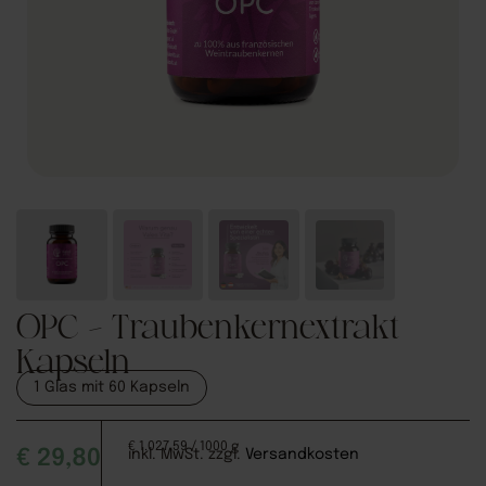
OPC – Traubenkernextrakt
Kapseln
1 Glas mit 60 Kapseln
€
1.027,59
/ 1000 g
€
29,80
inkl. MwSt.
zzgl.
Versandkosten