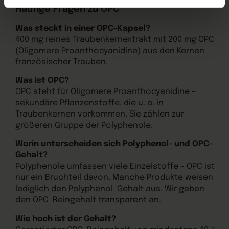
Häufige Fragen zu OPC
Was steckt in einer OPC-Kapsel?
400 mg reines Traubenkernextrakt mit 200 mg OPC
(Oligomere Proanthocyanidine) aus den Kernen
französischer Trauben.
Was ist OPC?
OPC steht für Oligomere Proanthocyanidine –
sekundäre Pflanzenstoffe, die u. a. in
Traubenkernen vorkommen. Sie zählen zur
größeren Gruppe der Polyphenole.
Worin unterscheiden sich Polyphenol- und OPC-
Gehalt?
Polyphenole umfassen viele Einzelstoffe – OPC ist
nur ein Bruchteil davon. Manche Produkte weisen
lediglich den Polyphenol-Gehalt aus. Wir geben
den OPC-Reingehalt transparent an.
Wie hoch ist der Gehalt?