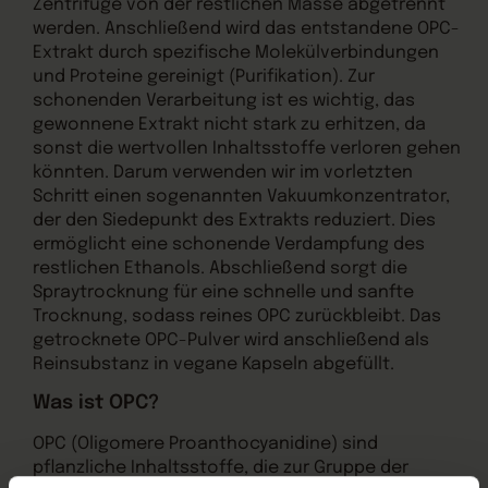
Zentrifuge von der restlichen Masse abgetrennt
werden. Anschließend wird das entstandene OPC-
Extrakt durch spezifische Molekülverbindungen
und Proteine gereinigt (Purifikation). Zur
schonenden Verarbeitung ist es wichtig, das
gewonnene Extrakt nicht stark zu erhitzen, da
sonst die wertvollen Inhaltsstoffe verloren gehen
könnten. Darum verwenden wir im vorletzten
Schritt einen sogenannten Vakuumkonzentrator,
der den Siedepunkt des Extrakts reduziert. Dies
ermöglicht eine schonende Verdampfung des
restlichen Ethanols. Abschließend sorgt die
Spraytrocknung für eine schnelle und sanfte
Trocknung, sodass reines OPC zurückbleibt. Das
getrocknete OPC-Pulver wird anschließend als
Reinsubstanz in vegane Kapseln abgefüllt.
Was ist OPC?
OPC (Oligomere Proanthocyanidine) sind
pflanzliche Inhaltsstoffe, die zur Gruppe der