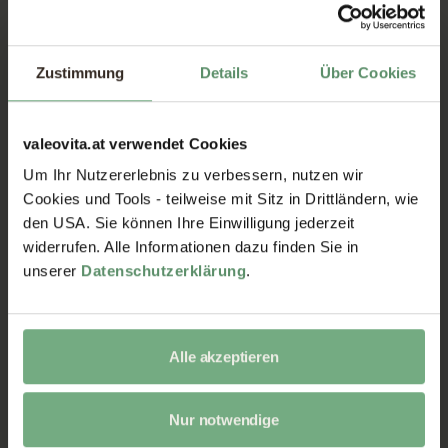
Polyphenole gehören. Sie kommen in Beeren,
Nüssen, Äpfeln und besonders in Traubenkernen
vor und sind bekannt für ihre antioxidativen
Eigenschaften. Diese Polyphenole unterstützen
Zustimmung
Details
Über Cookies
den Körper dabei, freie Radikale zu bekämpfen und
sind somit eine wichtige Ergänzung zu einer
ausgewogenen Ernährung.
valeovita.at verwendet Cookies
Wissenswertes über Ethanol
Um Ihr Nutzererlebnis zu verbessern, nutzen wir
Cookies und Tools - teilweise mit Sitz in Drittländern, wie
Ethanol ist ein trinkbarer Alkohol und wird im
den USA. Sie können Ihre Einwilligung jederzeit
Verarbeitungsprozess, wie oben beschrieben,
widerrufen. Alle Informationen dazu finden Sie in
durch Vakuumkonzentration und Spraytrocknung
unserer
Datenschutzerklärung
.
auf unter 200 ppm reduziert. Zum Vergleich: Das ist
deutlich weniger als die Konzentration, die in
vielen alltäglichen Lebensmitteln vorkommt, wie
zum Beispiel Obstsäften (ca. 0,3 %), Sauerkraut (0,5
Alle akzeptieren
%) oder Bananen (1,0 %).
Nur notwendige