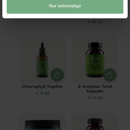
Nur notwendige
Schlaf Spray
Z3-MaxEnergie –
Zellnahrung
€
19,80
€
49,80
Chlorophyll Tropfen
B-Komplex Total
Kapseln
€
19,80
€
24,80