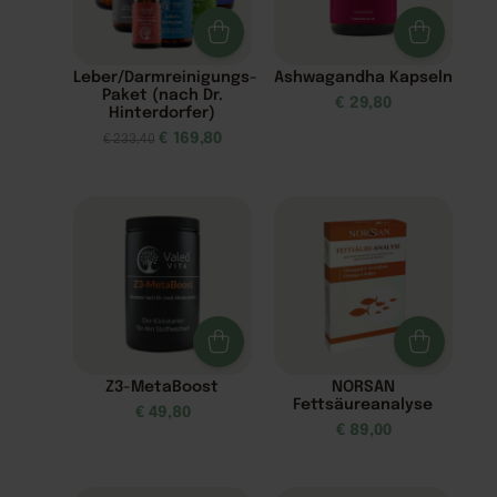
Leber/Darmreinigungs-
Ashwagandha Kapseln
Paket (nach Dr.
€
29,80
Hinterdorfer)
€
169,80
€
233,40
Z3-MetaBoost
NORSAN
Fettsäureanalyse
€
49,80
€
89,00