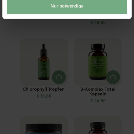
Nur notwendige
Schlaf Spray
Z3-MaxEnergie –
Zellnahrung
€
19,80
€
49,80
Chlorophyll Tropfen
B-Komplex Total
Kapseln
€
19,80
€
24,80