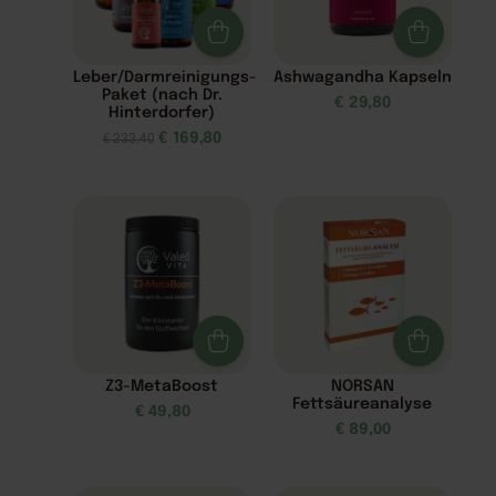
Leber/Darmreinigungs-
Ashwagandha Kapseln
Paket (nach Dr.
€
29,80
Hinterdorfer)
€
169,80
€
233,40
Z3-MetaBoost
NORSAN
Fettsäureanalyse
€
49,80
€
89,00