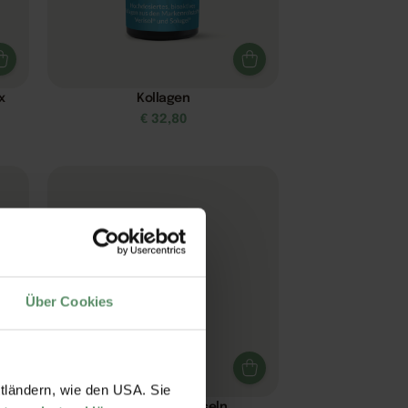
x
Kollagen
€
32,80
Über Cookies
ttländern, wie den USA. Sie
lex
Nattokinase Kapseln