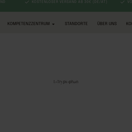
AND
KOSTENLOSER VERSAND AB 30€ (DE/AT)
VO
KOMPETENZZENTRUM
STANDORTE
ÜBER UNS
KO
L-Tryptophan