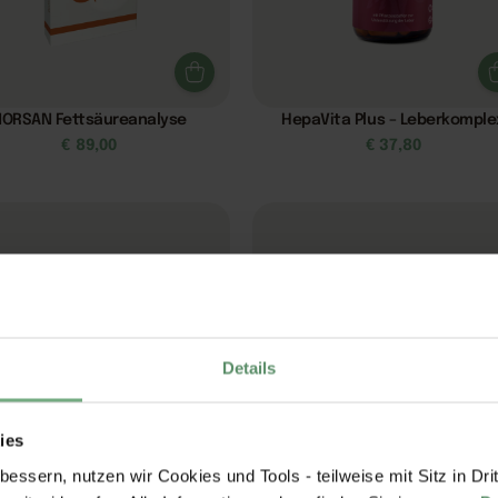
ORSAN Fettsäureanalyse
HepaVita Plus – Leberkomple
€
89,00
€
37,80
Details
ies
essern, nutzen wir Cookies und Tools - teilweise mit Sitz in Dri
Curcuma-C3 Plus
Bella Vita – Schönheits-Komp