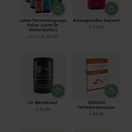
Leber/Darmreinigungs-
Ashwagandha Kapseln
Paket (nach Dr.
€
29,80
Hinterdorfer)
€
169,80
€
233,40
Z3-MetaBoost
NORSAN
Fettsäureanalyse
€
49,80
€
89,00