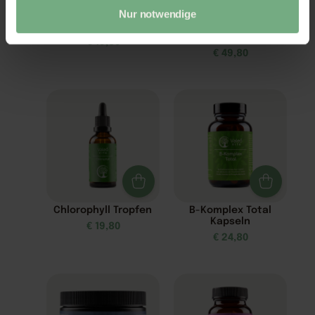
Nur notwendige
Schlaf Spray
Z3-MaxEnergie –
Zellnahrung
€
19,80
€
49,80
Chlorophyll Tropfen
B-Komplex Total
Kapseln
€
19,80
€
24,80