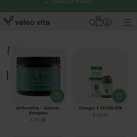
SCHNELLER VERSAND
0
Unsere
Filter
Produkte
ArthroVita – Gelenk-
Omega-3 VEGAN EPA
Komplex
€
32,00
€
37,80