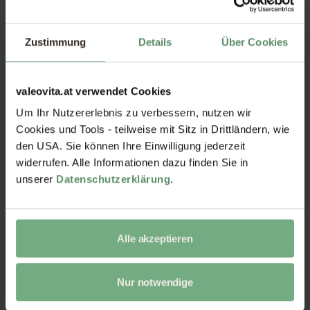
Zustimmung
Details
Über Cookies
Nattokinase Kapseln
Zink-Quartett Kapseln
€
21,80
€
19,80
valeovita.at verwendet Cookies
Um Ihr Nutzererlebnis zu verbessern, nutzen wir
Cookies und Tools - teilweise mit Sitz in Drittländern, wie
den USA. Sie können Ihre Einwilligung jederzeit
widerrufen. Alle Informationen dazu finden Sie in
unserer
Datenschutzerklärung
.
Alle akzeptieren
Schlaf Spray
Z3-MaxEnergie –
Zellnahrung
€
19,80
€
49,80
Nur notwendige