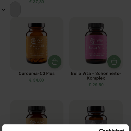
€
37,80
Curcuma-C3 Plus
Bella Vita – Schönheits-
Komplex
€
34,80
€
29,80