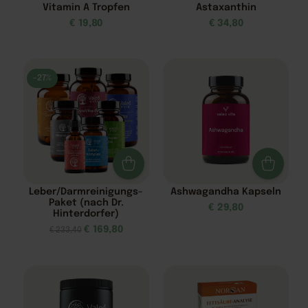
Vitamin A Tropfen
Astaxanthin
€
19,80
€
34,80
-27%
Leber/Darmreinigungs-
Ashwagandha Kapseln
Paket (nach Dr.
€
29,80
Hinterdorfer)
€
169,80
€
233,40