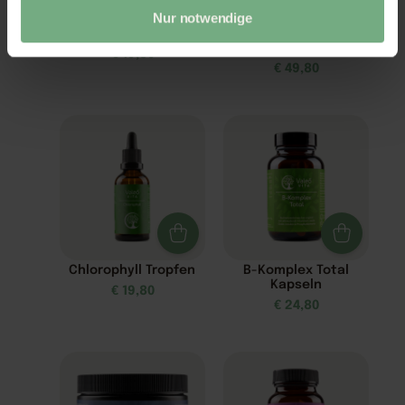
Nur notwendige
Schlaf Spray
Z3-MaxEnergie –
Zellnahrung
€
19,80
€
49,80
Chlorophyll Tropfen
B-Komplex Total
Kapseln
€
19,80
€
24,80