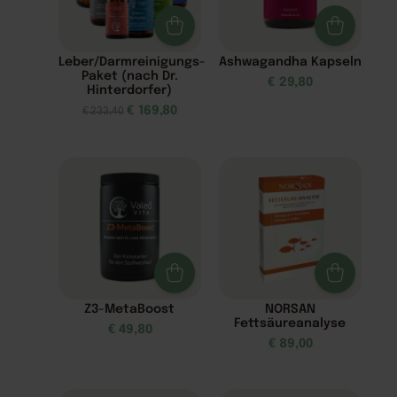
Leber/Darmreinigungs-
Ashwagandha Kapseln
Paket (nach Dr.
€
29,80
Hinterdorfer)
€
169,80
€
233,40
Z3-MetaBoost
NORSAN
Fettsäureanalyse
€
49,80
€
89,00