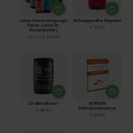
Leber/Darmreinigungs-
Ashwagandha Kapseln
Paket (nach Dr.
€
29,80
Hinterdorfer)
€
169,80
€
233,40
Z3-MetaBoost
NORSAN
Fettsäureanalyse
€
49,80
€
89,00