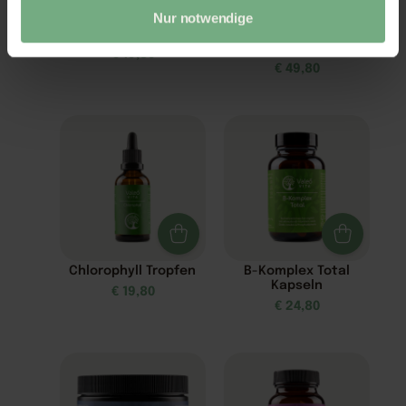
Nur notwendige
Schlaf Spray
Z3-MaxEnergie –
Zellnahrung
€
19,80
€
49,80
Chlorophyll Tropfen
B-Komplex Total
Kapseln
€
19,80
€
24,80