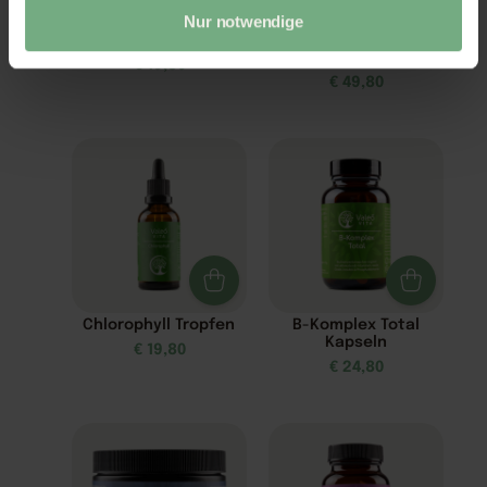
Nur notwendige
Schlaf Spray
Z3-MaxEnergie –
Zellnahrung
€
19,80
€
49,80
Chlorophyll Tropfen
B-Komplex Total
Kapseln
€
19,80
€
24,80