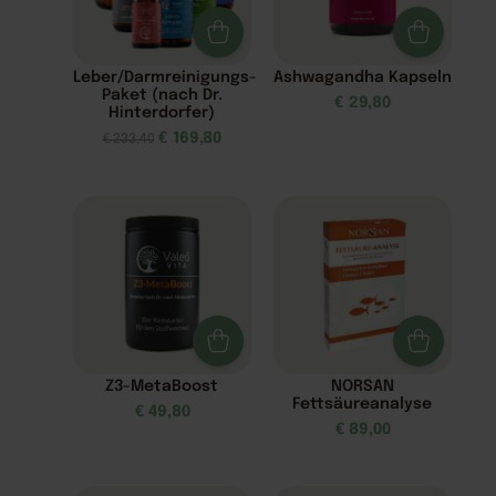
Leber/Darmreinigungs-
Ashwagandha Kapseln
Paket (nach Dr.
€
29,80
Hinterdorfer)
€
169,80
€
233,40
Z3-MetaBoost
NORSAN
Fettsäureanalyse
€
49,80
€
89,00