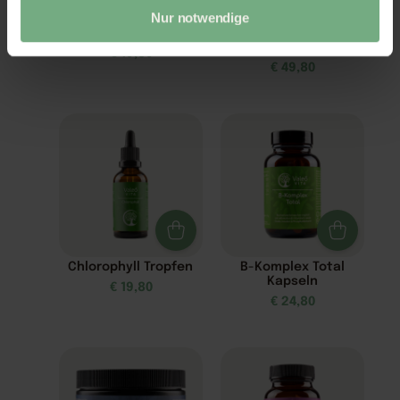
Nur notwendige
Schlaf Spray
Z3-MaxEnergie –
Zellnahrung
€
19,80
€
49,80
Chlorophyll Tropfen
B-Komplex Total
Kapseln
€
19,80
€
24,80