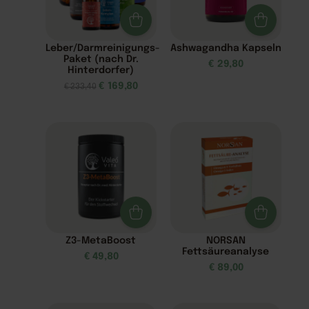
Leber/Darmreinigungs-
Ashwagandha Kapseln
Paket (nach Dr.
€
29,80
Hinterdorfer)
€
169,80
€
233,40
Z3-MetaBoost
NORSAN
Fettsäureanalyse
€
49,80
€
89,00